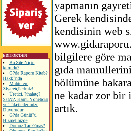
yapmanın gayreti
Gerek kendisinde
kendisinin web si
www.gidaraporu
bilgilere göre ma
EDITOR'DEN
Bu Site Niçin
gıda mamullerini
kuruldu?
G?da Raporu Kitab?
Hakk?nda
bölümüne bakara
Muhterem
Ziyaretçilerimiz!
ne kadar zor bir
Üretici, ?thalatç?,
Sat?c?, Kamu Yöneticisi
ve Tüketicilerimize
artık.
Duyurudur
G?da Günlü?ü
Hizmetinizde
Domuz Tart??mas?
Okuyucu Sorular?na