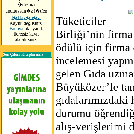
�ifrenizi
unuttuysan�z l�tfen
Tüketiciler
t�klay�n�z.
Kayıtlı değilsiniz.
Buraya
tıklayarak
Birliği’nin firma
ücretsiz kayıt
olabilirsiniz.
ödülü için firma
Son Çıkan Kitaplarımız
incelemesi yapm
gelen Gıda uzma
Büyüközer’le tan
gıdalarımızdaki 
durumu öğrendiğ
alış-verişlerimi d