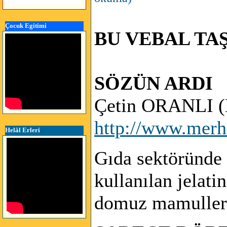
Çocuk Egitimi
BU VEBAL TA
SÖZÜN ARDI
Çetin ORANLI (
http://www.merh
Helâl Erleri
Gıda sektöründe 
kullanılan jelati
domuz mamulleri