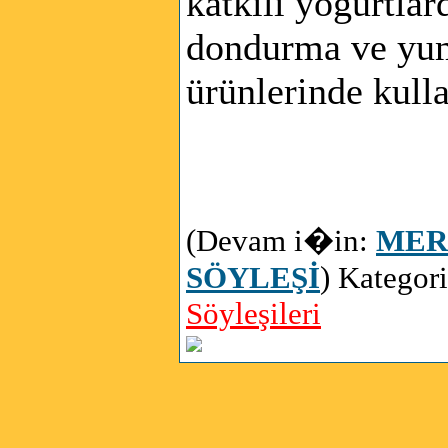
katkılı yoğurtlar
dondurma ve yu
ürünlerinde kulla
(Devam‎ i�in:
MER
SÖYLEŞİ
) Kategor
Söyleşileri