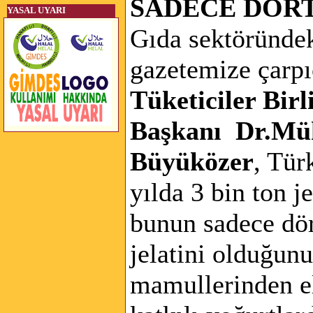
SADECE DÖRT
YASAL UYARI
Gıda sektöründek
gazetemize çarpıc
Tüketiciler Bir
Başkanı Dr.Mü
Büyüközer
, Tür
yılda 3 bin ton je
bunun sadece dört
jelatini olduğun
mamullerinden el