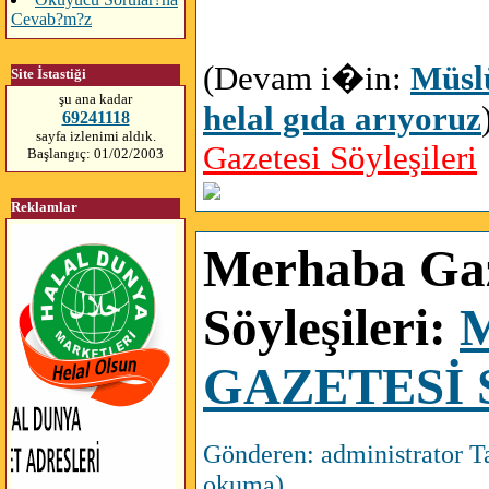
Cevab?m?z
(Devam‎ i�in:
Müsl
Site İstastiği
şu ana kadar
helal gıda arıyoruz
69241118
sayfa izlenimi aldık.
Gazetesi Söyleşileri
Başlangıç: 01/02/2003
Reklamlar
Merhaba Gaz
Söyleşileri:
GAZETESİ 
Gönderen: administrator T
okuma)