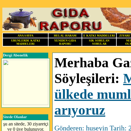
ANA SAYFA
HELAL-HARAM
E KATKI MADDELERI
ZIYARE
URUNLERDE KATKI
YENIDEN GIDA
SIK SORULAN
NE
MADDELERI
RAPORU
SORULAR
OLM
Dergi Abonelik
Merhaba Gaz
Söyleşileri:
M
ülkede mumla
arıyoruz
Sitede Olanlar
şu an sitede, 30 ziyaretçi
Gönderen: huseyin Tarih:
ve 0 üye bulunuyor.