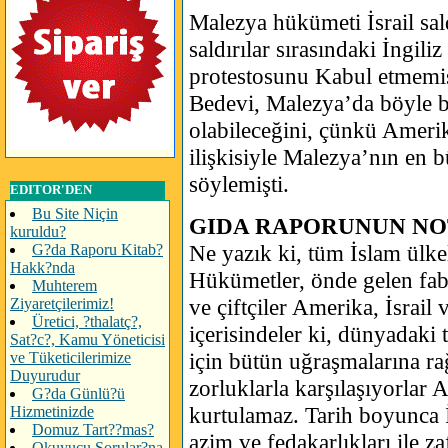
Malezya hükümeti İsrail sal
saldırılar sırasındaki İngil
protestosunu Kabul etmemi
Bedevi, Malezya’da böyle b
olabileceğini, çünkü Amerik
ilişkisiyle Malezya’nın en 
söylemişti.
EDITOR'DEN
Bu Site Niçin
GIDA RAPORUNUN NO
kuruldu?
Ne yazık ki, tüm İslam ülke
G?da Raporu Kitab?
Hakk?nda
Hükümetler, önde gelen fabri
Muhterem
ve çiftçiler Amerika, İsrail v
Ziyaretçilerimiz!
Üretici, ?thalatç?,
içerisindeler ki, dünyadaki
Sat?c?, Kamu Yöneticisi
için bütün uğraşmalarına r
ve Tüketicilerimize
Duyurudur
zorluklarla karşılaşıyorlar 
G?da Günlü?ü
kurtulamaz. Tarih boyunca
Hizmetinizde
Domuz Tart??mas?
azim ve fedakarlıkları ile za
Okuyucu Sorular?na