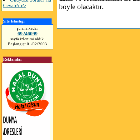
böyle olacaktır.
Cevab?m?z
Site İstastiği
şu ana kadar
69246099
sayfa izlenimi aldık.
Başlangıç: 01/02/2003
Reklamlar