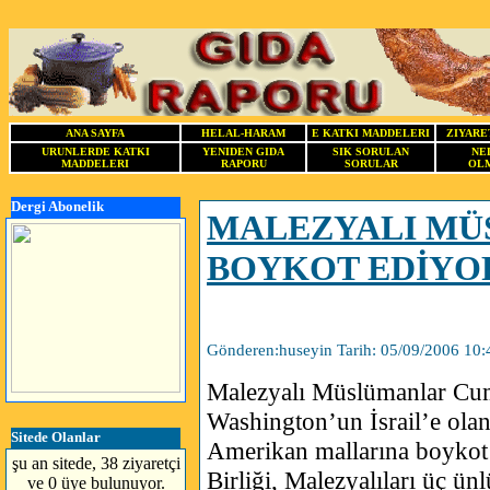
ANA SAYFA
HELAL-HARAM
E KATKI MADDELERI
ZIYARE
URUNLERDE KATKI
YENIDEN GIDA
SIK SORULAN
NE
MADDELERI
RAPORU
SORULAR
OLM
Dergi Abonelik
MALEZYALI M
BOYKOT EDİYO
Gönderen:huseyin Tarih: 05/09/2006 10:
Malezyalı Müslümanlar Cu
Washington’un İsrail’e olan
Sitede Olanlar
Amerikan mallarına boykot 
şu an sitede, 38 ziyaretçi
Birliği, Malezyalıları üç ün
ve 0 üye bulunuyor.