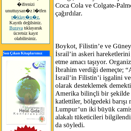
Coca Cola ve Colgate-Palmo
�ifrenizi
unuttuysan�z l�tfen
çağırdılar.
t�klay�n�z.
Kayıtlı değilsiniz.
Buraya
tıklayarak
ücretsiz kayıt
olabilirsiniz.
Boykot, Filistin’e ve Güne
İsrail’in askeri hareketleri
Son Çıkan Kitaplarımız
etme amacı taşıyor. Organi
İbrahim verdiği demeçte; “
İsrail’in Filistin’i işgalini
olarak desteklemek demektir
Amerika bilinçli bir şekilde 
katlettiler, bölgedeki barış
Lumpur’un iki büyük camis
alakalı tüketicileri bilgilend
da söyledi.