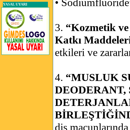
• Sodiumfluoride
YASAL UYARI
3.
“Kozmetik ve
Katkı Maddeler
etkileri ve zararla
4.
“MUSLUK S
DEODERANT, 
DETERJANLA
BİRLEŞTİĞİN
diş macunlarında d