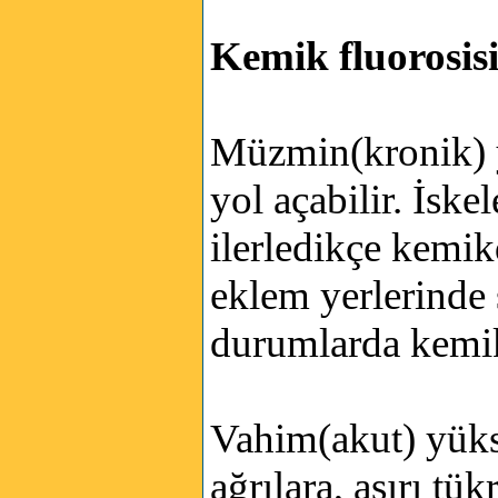
Kemik fluorosis
Müzmin(kronik) yü
yol açabilir. İske
ilerledikçe kemikde
eklem yerlerinde s
durumlarda kemik 
Vahim(akut) yükse
ağrılara, aşırı tü