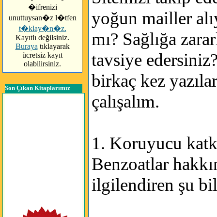
�ifrenizi
yoğun mailler al
unuttuysan�z l�tfen
t�klay�n�z.
mı? Sağlığa zara
Kayıtlı değilsiniz.
Buraya
tıklayarak
tavsiye edersiniz
ücretsiz kayıt
olabilirsiniz.
birkaç kez yazıla
Son Çıkan Kitaplarımız
çalışalım.
1. Koruyucu katkı
Benzoatlar hakkın
ilgilendiren şu bi