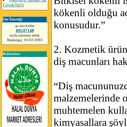
Bitkisel kökenli i
Cevab?m?z
kökenli olduğu a
Site İstastiği
konusudur.”
şu ana kadar
69247148
sayfa izlenimi aldık.
Başlangıç: 01/02/2003
2. Kozmetik ürünl
Reklamlar
diş macunları hak
“Diş macununuzda
malzemelerinde or
muhtemelen kullan
kimyasallara şöyl