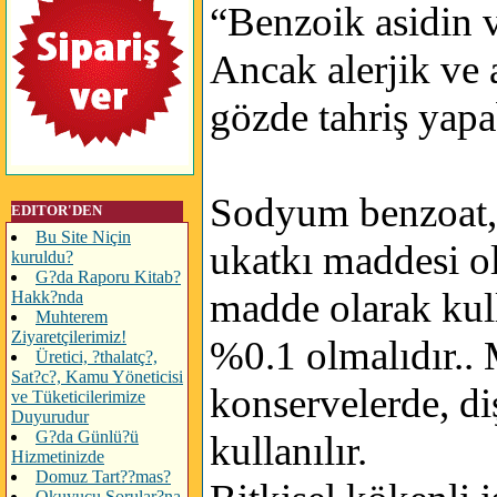
“Benzoik asidin v
Ancak alerjik ve a
gözde tahriş yapab
Sodyum benzoat, 
EDITOR'DEN
Bu Site Niçin
ukatkı maddesi ola
kuruldu?
G?da Raporu Kitab?
madde olarak kull
Hakk?nda
Muhterem
Ziyaretçilerimiz!
%0.1 olmalıdır.. 
Üretici, ?thalatç?,
Sat?c?, Kamu Yöneticisi
konservelerde, d
ve Tüketicilerimize
Duyurudur
G?da Günlü?ü
kullanılır.
Hizmetinizde
Domuz Tart??mas?
Okuyucu Sorular?na