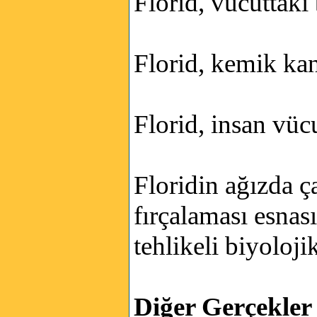
Florid, vücuttaki
Florid, kemik kans
Florid, insan vü
Floridin ağızda ç
fırçalaması esnas
tehlikeli biyoloj
Diğer Gerçekler