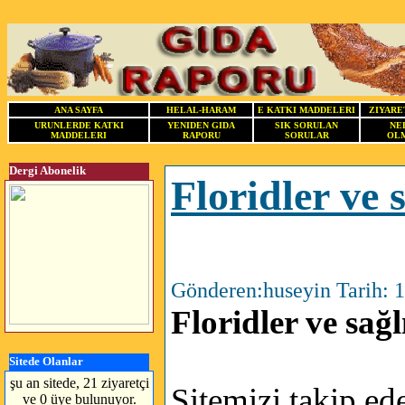
ANA SAYFA
HELAL-HARAM
E KATKI MADDELERI
ZIYARE
URUNLERDE KATKI
YENIDEN GIDA
SIK SORULAN
NE
MADDELERI
RAPORU
SORULAR
OLM
Dergi Abonelik
Floridler ve 
Gönderen:huseyin Tarih: 
Floridler ve sağ
Sitede Olanlar
şu an sitede, 21 ziyaretçi
Sitemizi takip ed
ve 0 üye bulunuyor.