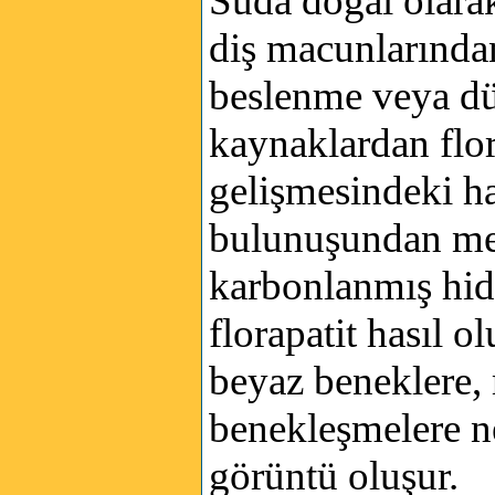
Suda doğal olara
diş macunlarından
beslenme veya dü
kaynaklardan flori
gelişmesindeki has
bulunuşundan meyd
karbonlanmış hid
florapatit hasıl o
beyaz beneklere,
benekleşmelere ne
görüntü oluşur.