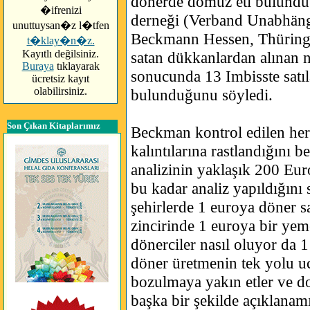
dönerde domuz eti bulundu.
�ifrenizi
derneği (Verband Unabhäng
unuttuysan�z l�tfen
Beckmann Hessen, Thüringe
t�klay�n�z.
Kayıtlı değilsiniz.
satan dükkanlardan alınan 
Buraya
tıklayarak
sonucunda 13 Imbisste satı
ücretsiz kayıt
olabilirsiniz.
bulunduğunu söyledi.
Son Çıkan Kitaplarımız
Beckman kontrol edilen her
kalıntılarına rastlandığını 
analizinin yaklaşık 200 Eur
bu kadar analiz yapıldığını 
şehirlerde 1 euroya döner sa
zincirinde 1 euroya bir y
dönerciler nasıl oluyor da 
döner üretmenin tek yolu 
bozulmaya yakın etler ve do
başka bir şekilde açıklanam