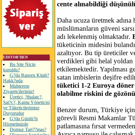
cente alınabildiği düşünü
Daha ucuza üretmek adına h
müslümanların güveni sarsı
adı lekelenmiş olmaktadır.
tüketicinin midesini bulandı
azaltıyor. Bu tip üreticiler 
EDITOR'DEN
verdikleri gibi helal yoldan
Bu Site Niçin
etkilemektedir. Yapılması g
kuruldu?
G?da Raporu Kitab?
satan imbislerin deşifre ed
Hakk?nda
tüketici 1-2 Euroya döner
Muhterem
Ziyaretçilerimiz!
olabilme riskini de gözön
Üretici, ?thalatç?,
Sat?c?, Kamu Yöneticisi
ve Tüketicilerimize
Benzer durum, Türkiye için 
Duyurudur
görevli Resmi Makamlar Tür
G?da Günlü?ü
Hizmetinizde
patlamasına fırsat vermeden
Domuz Tart??mas?
Ayrıca namusu ile çalışmak 
Okuyucu Sorular?na