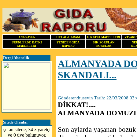
ANA SAYFA
HELAL-HARAM
E KATKI MADDELERI
ZIYARE
URUNLERDE KATKI
YENIDEN GIDA
SIK SORULAN
NE
MADDELERI
RAPORU
SORULAR
OLM
Dergi Abonelik
ALMANYADA D
SKANDALI...
Gönderen:huseyin Tarih: 22/03/2008 03:
DİKKAT!....
ALMANYADA DOMUZLU
Sitede Olanlar
Son aylarda yaşanan bozuk 
şu an sitede, 34 ziyaretçi
ve 0 üye bulunuyor.