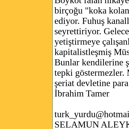
Boykot falan hikay
birçoğu "koka kolan
ediyor. Fuhuş kanal
seyrettiriyor. Gele
yetiştirmeye çalışan
kapitalistleşmiş Mü
Bunlar kendilerine 
tepki göstermezler.
şeriat devletine p
İbrahim Tamer
turk_yurdu@hotmai
SELAMUN ALEY