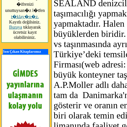
SEALAND denizcilik
�ifrenizi
unuttuysan�z l�tfen
taşımacılığı yapmakt
t�klay�n�z.
yapmaktadır. Halen 
Kayıtlı değilsiniz.
Buraya
tıklayarak
büyüklerden biridir
ücretsiz kayıt
olabilirsiniz.
vs taşınmasında ayrı
Son Çıkan Kitaplarımız
Türkiye’deki temsil
Firması(web adresi
büyük konteyner taşı
A.P.Moller adlı daha
tam da Danimarka'nı
gösterir ve oranın e
biri olarak temin e
limanında faaliyet g