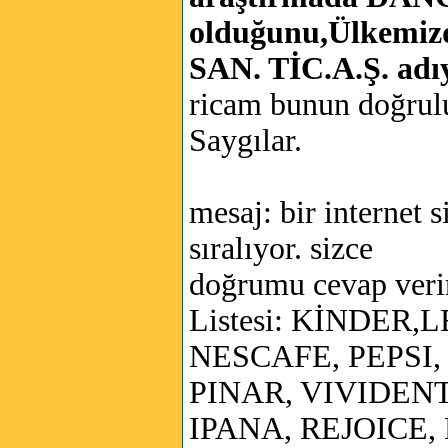
olduğunu,Ülkemiz
SAN. TİC.A.Ş. adıy
ricam bunun doğrulu
Saygılar.
mesaj: bir internet 
sıralıyor. sizce
doğrumu cevap veri
Listesi: KİNDE
NESCAFE, PEPSI
PINAR, VIVIDENT
IPANA, REJOICE,