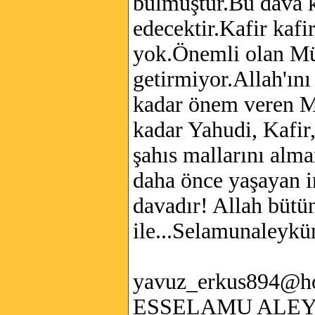
bulmuştur.Bu dava 
edecektir.Kafir kafi
yok.Önemli olan Müs
getirmiyor.Allah'ın
kadar önem veren M
kadar Yahudi, Kafir
şahıs mallarını al
daha önce yaşayan in
davadır! Allah bütü
ile...Selamunaleykü
yavuz_erkus894@h
ESSELAMU ALE