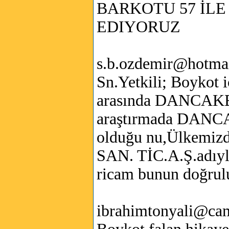
BARKOTU 57 İL
EDIYORUZ
s.b.ozdemir@hotma
Sn.Yetkili; Boykot 
arasında DANCAKE 
araştırmada DANCA
olduğu nu,Ülkemiz
SAN. TİC.A.Ş.adıyla
ricam bunun doğrulu
ibrahimtonyali@cam