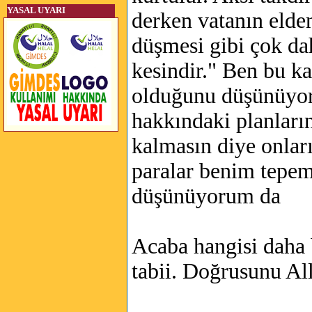
YASAL UYARI
derken vatanın elden
düşmesi gibi çok da
kesindir." Ben bu k
olduğunu düşünüyoru
hakkındaki planları
kalmasın diye onlar
paralar benim tepe
düşünüyorum da
Acaba hangisi daha
tabii. Doğrusunu Alla