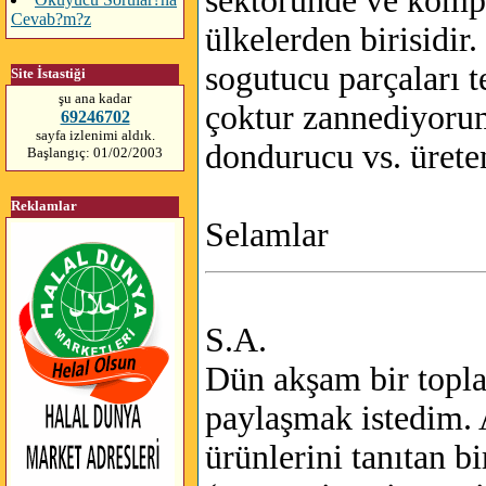
sektöründe ve komp
Cevab?m?z
ülkelerden birisidi
sogutucu parçaları t
Site İstastiği
şu ana kadar
çoktur zannediyoru
69246702
sayfa izlenimi aldık.
dondurucu vs. ürete
Başlangıç: 01/02/2003
Reklamlar
Selamlar
S.A.
Dün akşam bir topla
paylaşmak istedim. 
ürünlerini tanıtan b