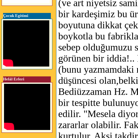
(ve art niyetsiz sam
bir kardeşimiz bu ür
Çocuk Egitimi
boyutuna dikkat çekt
boykotla bu fabrikla
sebep olduğumuzu söy
görünen bir iddia!.
(bunu yazmamdaki m
düşüncesi olan,belki 
Helâl Erleri
Bediüzzaman Hz. Mek
bir tespitte bulunuyo
edilir. "Mesela diyo
zararlar olabilir. F
kurtulur. Aksi takdi