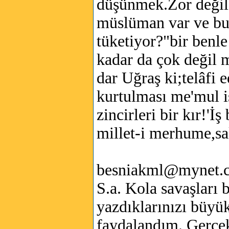
düşünmek.Zor değil
müslüman var ve bun
tüketiyor?"bir benl
kadar da çok değil 
dar Uğraş ki;telâfi 
kurtulması me'mul 
zincirleri bir kır!'İ
millet-i merhume,sa
besniakml@mynet.
S.a. Kola savaşları 
yazdıklarınızı büyük
faydalandım. Gerçek