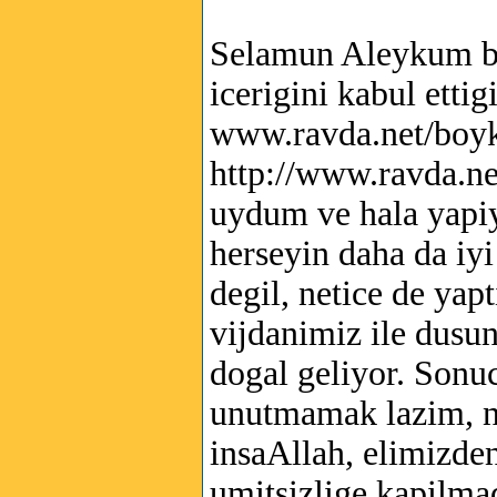
Selamun Aleykum be
icerigini kabul etti
www.ravda.net/boyk
http://www.ravda.n
uydum ve hala yapi
herseyin daha da iyi
degil, netice de yap
vijdanimiz ile dus
dogal geliyor. Son
unutmamak lazim, n
insaAllah, elimizden
umitsizlige kapilmad