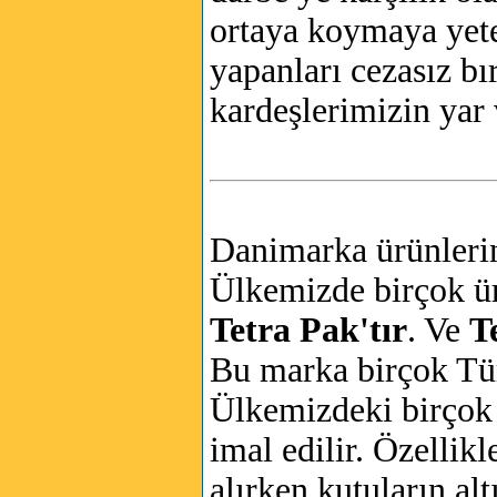
ortaya koymaya yeter
yapanları cezasız b
kardeşlerimizin yar 
Danimarka ürünlerin
Ülkemizde birçok ür
Tetra Pak'tır
. Ve
T
Bu marka birçok Tür
Ülkemizdeki birçok 
imal edilir. Özellik
alırken kutuların al