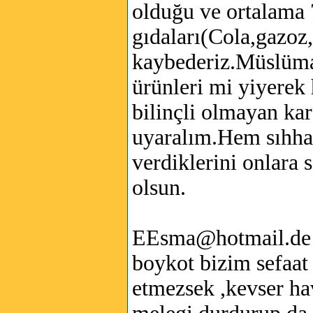
olduğu ve ortalama 
gıdaları(Cola,gazoz
kaybederiz.Müslüma
ürünleri mi yiyerek 
bilinçli olmayan kar
uyaralım.Hem sıhha
verdiklerini onlara 
olsun.
EEsma@hotmail.de
boykot bizim sefaat
etmezsek ,kevser ha