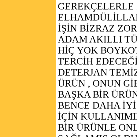
GEREKÇELERLE 
ELHAMDÜLİLLAH
İŞİN BİZRAZ Z
ADAM AKILLI T
HİÇ YOK BOYKO
TERCİH EDECEĞ
DETERJAN TEMİZ
ÜRÜN , ONUN Gİ
BAŞKA BİR ÜRÜN
BENCE DAHA İY
İÇİN KULLANIMI
BİR ÜRÜNLE ON