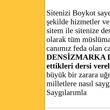
Sitenizi Boykot saye
şekilde hizmetler v
sitem ile sitenize d
olarak tüm müslüma
canımız feda olan ca
DENSİZMARKA D
ettikleri dersi vere
büyük bir zarara uğ
milletlere nasıl say
Saygılarımla