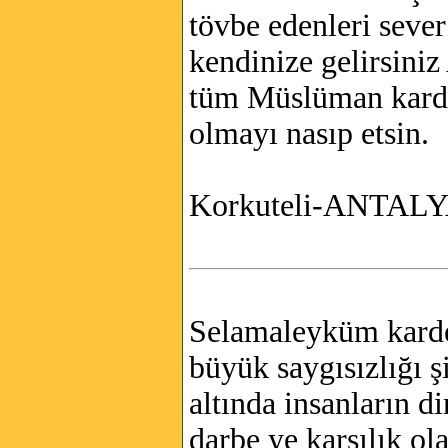
tövbe edenleri seve
kendinize gelirsini
tüm Müslüman karde
olmayı nasıp etsin.
Korkuteli-ANTAL
Selamaleyküm karde
büyük saygısızlığı 
altında insanların d
darbe ye karşılık ol