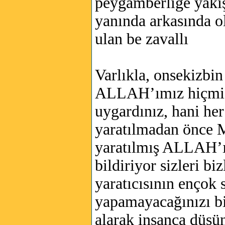
peygamberlige yakış
yanında arkasında 
ulan be zavallı
Varlıkla, onsekizbi
ALLAH’ımız hiçmi d
uygardınız, hani her 
yaratılmadan önce 
yaratılmış ALLAH’ı
bildiriyor sizleri bi
yaratıcısının ençok
yapamayacağınızı bi
alarak insanca düşü