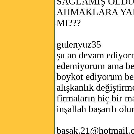
SAĞLAMIŞ OLDU
AHMAKLARA YA
MI???
gulenyuz35
şu an devam ediyor
edemiyorum ama be
boykot ediyorum be
alışkanlık değiştir
firmaların hiç bir 
inşallah başarılı ol
basak.21@hotmail.