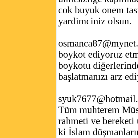
cok buyuk onem tasiy
yardimciniz olsun.
osmanca87@mynet
boykot ediyoruz etme
boykotu diğerlerind
başlatmanızı arz e
syuk7677@hotmail
Tüm muhterem Müsl
rahmeti ve bereketi
ki İslam düşmanları