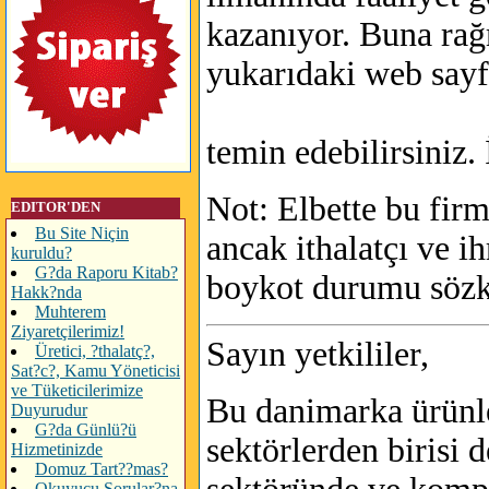
kazanıyor. Buna rağm
yukarıdaki web sayf
temin edebilirsiniz.
Not: Elbette bu fir
EDITOR'DEN
Bu Site Niçin
ancak ithalatçı ve i
kuruldu?
G?da Raporu Kitab?
boykot durumu sözk
Hakk?nda
Muhterem
Ziyaretçilerimiz!
Sayın yetkililer,
Üretici, ?thalatç?,
Sat?c?, Kamu Yöneticisi
ve Tüketicilerimize
Bu danimarka ürünler
Duyurudur
G?da Günlü?ü
sektörlerden birisi
Hizmetinizde
Domuz Tart??mas?
Okuyucu Sorular?na