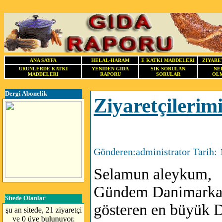
ANA SAYFA
HELAL-HARAM
E KATKI MADDELERI
ZIYARE
URUNLERDE KATKI
YENIDEN GIDA
SIK SORULAN
NE
MADDELERI
RAPORU
SORULAR
OLM
Dergi Abonelik
Ziyaretçilerim
Gönderen:administrator Tarih: 
Selamun aleykum,
Gündem Danimarka ma
Sitede Olanlar
gösteren en büyük 
şu an sitede, 21 ziyaretçi
ve 0 üye bulunuyor.