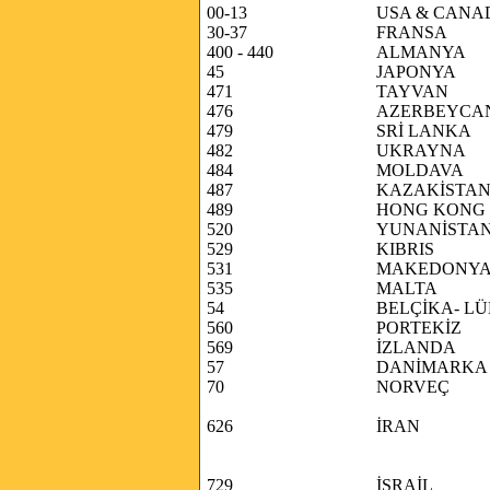
00-13
USA & CANA
30-37
FRANSA
400 - 440
ALMANYA
45
JAPONYA
471
TAYVAN
476
AZERBEYCA
479
SRİ LANKA
482
UKRAYNA
484
MOLDAVA
487
KAZAKİSTA
489
HONG KONG
520
YUNANİSTA
529
KIBRIS
531
MAKEDONY
535
MALTA
54
BELÇİKA- L
560
PORTEKİZ
569
İZLANDA
57
DANİMARKA
70
NORVEÇ
626
İRAN
729
İSRAİL