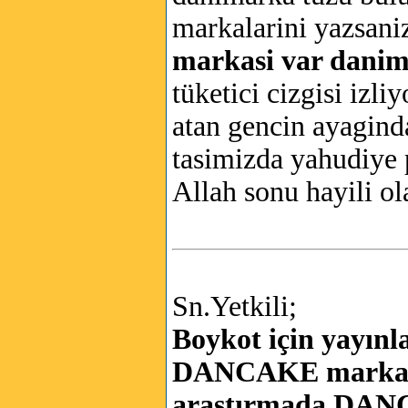
markalarini yazsaniz
markasi var danim
tüketici cizgisi izli
atan gencin ayagind
tasimizda yahudiye 
Allah sonu hayili ola
Sn.Yetkili;
Boykot için yayın
DANCAKE markasın
araştırmada DANC