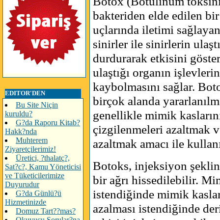
Botox (Botulinum toksin
bakteriden elde edilen bir
uçlarında iletimi sağlaya
sinirler ile sinirlerin ulaş
durdurarak etkisini gösteri
ulaştığı organın işlevler
kaybolmasını sağlar. Bot
EDITOR'DEN
birçok alanda yararlanılma
Bu Site Niçin
genellikle mimik kasların
kuruldu?
G?da Raporu Kitab?
çizgilenmeleri azaltmak v
Hakk?nda
Muhterem
azaltmak amacı ile kullanı
Ziyaretçilerimiz!
Üretici, ?thalatç?,
Botoks, injeksiyon şeklin
Sat?c?, Kamu Yöneticisi
ve Tüketicilerimize
bir ağrı hissedilebilir. M
Duyurudur
istendiğinde mimik kaslar
G?da Günlü?ü
Hizmetinizde
azalması istendiğinde der
Domuz Tart??mas?
Okuyucu Sorular?na