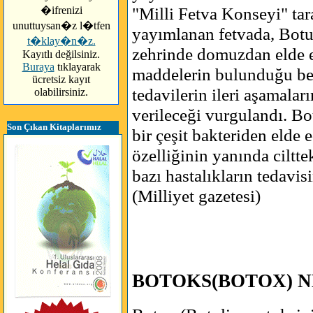
"Milli Fetva Konseyi" tar
�ifrenizi
unuttuysan�z l�tfen
yayımlanan fetvada, Botu
t�klay�n�z.
zehrinde domuzdan elde e
Kayıtlı değilsiniz.
Buraya
tıklayarak
maddelerin bulunduğu beli
ücretsiz kayıt
tedavilerin ileri aşamalar
olabilirsiniz.
verileceği vurgulandı. Bo
Son Çıkan Kitaplarımız
bir çeşit bakteriden elde
özelliğinin yanında ciltte
bazı hastalıkların tedavis
(Milliyet gazetesi)
BOTOKS(BOTOX) N