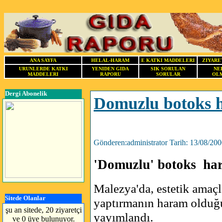
ANA SAYFA
HELAL-HARAM
E KATKI MADDELERI
ZIYARE
URUNLERDE KATKI
YENIDEN GIDA
SIK SORULAN
NE
MADDELERI
RAPORU
SORULAR
OLM
Dergi Abonelik
Domuzlu botoks 
Gönderen:administrator Tarih: 13/08/20
'Domuzlu' botoks ha
Malezya'da, estetik amaçl
Sitede Olanlar
yaptırmanın haram olduğu
şu an sitede, 20 ziyaretçi
yayımlandı.
ve 0 üye bulunuyor.