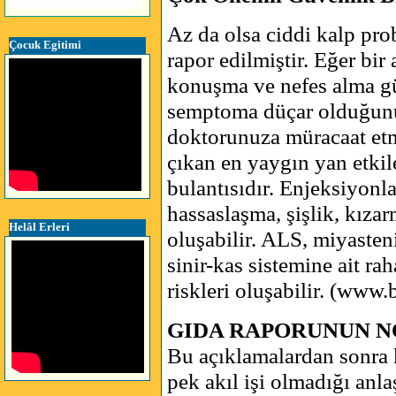
Az da olsa ciddi kalp prob
Çocuk Egitimi
rapor edilmiştir. Eğer bir
konuşma ve nefes alma gü
semptoma düçar olduğunu
doktorunuza müracaat etm
çıkan en yaygın yan etki
bulantısıdır. Enjeksiyonla
hassaslaşma, şişlik, kız
Helâl Erleri
oluşabilir. ALS, miyaste
sinir-kas sistemine ait rah
riskleri oluşabilir. (www
GIDA RAPORUNUN N
Bu açıklamalardan sonra 
pek akıl işi olmadığı anl