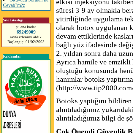
etkisi injeksiyonu takiben
Cevab?m?z
süresi 3-9 ay olmakla ber
yitirdiğinde uygulama tek
Site İstastiği
olarak botox uygulanan k
şu ana kadar
69249009
devam ettiklerinde kaslar
sayfa izlenimi aldık.
Başlangıç: 01/02/2003
bağlı yüz ifadesinde deği
2. yıldan sonra daha uzun 
Reklamlar
Ayrıca hamile ve emzikli 
oluştuğu konusunda henüz
hanımlar botoks yaptırma
(http://www.tip2000.com
Botoks yaptığını bildiren
alıntıladığımız yukarıdaki
alıntıladığımız bilgi de şö
Çok Önemli Güvenlik Bi