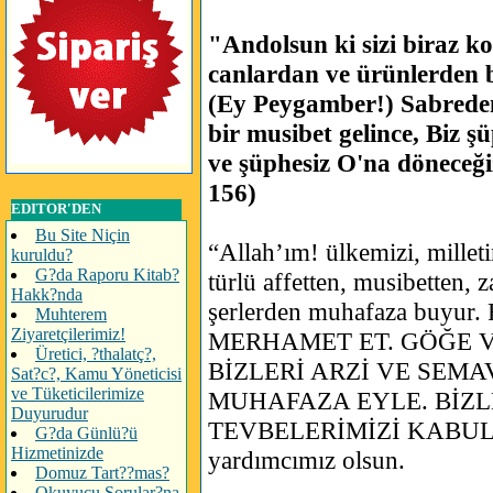
"Andolsun ki sizi biraz k
canlardan ve ürünlerden bi
(Ey Peygamber!) Sabreden
bir musibet gelince, Biz şü
ve şüphesiz O'na döneceğiz
156)
EDITOR'DEN
Bu Site Niçin
“Allah’ım! ülkemizi, mille
kuruldu?
G?da Raporu Kitab?
türlü affetten, musibetten, 
Hakk?nda
şerlerden muhafaza buyu
Muhterem
Ziyaretçilerimiz!
MERHAMET ET. GÖĞE V
Üretici, ?thalatç?,
BİZLERİ ARZİ VE SEM
Sat?c?, Kamu Yöneticisi
ve Tüketicilerimize
MUHAFAZA EYLE. BİZL
Duyurudur
TEVBELERİMİZİ KABUL BU
G?da Günlü?ü
Hizmetinizde
yardımcımız olsun.
Domuz Tart??mas?
Okuyucu Sorular?na