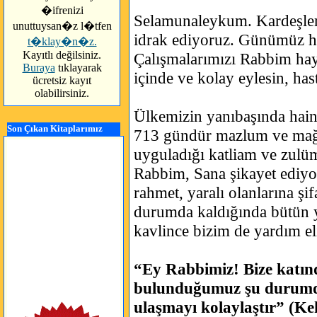
�ifrenizi
Selamunaleykum. Kardeşle
unuttuysan�z l�tfen
idrak ediyoruz. Günümüz hay
t�klay�n�z.
Kayıtlı değilsiniz.
Çalışmalarımızı Rabbim hayır
Buraya
tıklayarak
içinde ve kolay eylesin, hast
ücretsiz kayıt
olabilirsiniz.
Ülkemizin yanıbaşında hain, 
Son Çıkan Kitaplarımız
713 gündür mazlum ve mağdu
uyguladığı katliam ve zulüml
Rabbim, Sana şikayet ediyor
rahmet, yaralı olanlarına şi
durumda kaldığında bütün y
kavlince bizim de yardım eli
“Ey Rabbimiz! Bize katınd
bulunduğumuz şu durumda
ulaşmayı kolaylaştır” (Ke