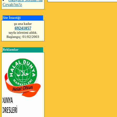
Cevab?m?z
Site İstastiği
şu ana kadar
69241057
sayfa izlenimi aldık.
Başlangıç: 01/02/2003
Reklamlar