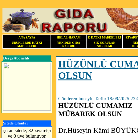
ANA SAYFA
HELAL-HARAM
E KATKI MADDELERI
ZIYARE
URUNLERDE KATKI
YENIDEN GIDA
SIK SORULAN
NE
MADDELERI
RAPORU
SORULAR
OLM
Dergi Abonelik
HÜZÜNLÜ CUM
OLSUN
Gönderen:huseyin Tarih: 18/09/2025 23:
HÜZÜNLÜ CUMAMIZ
MÜBAREK OLSUN
Sitede Olanlar
Dr.Hüseyin Kâmi BÜYÜ
şu an sitede, 32 ziyaretçi
ve 0 üye bulunuyor.