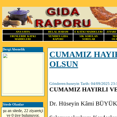
ANA SAYFA
HELAL-HARAM
E KATKI MADDELERI
ZIYARE
URUNLERDE KATKI
YENIDEN GIDA
SIK SORULAN
NE
MADDELERI
RAPORU
SORULAR
OLM
Dergi Abonelik
CUMAMIZ HAYI
OLSUN
Gönderen:huseyin Tarih: 04/09/2025 23:
CUMAMIZ HAYIRLI V
Dr. Hüseyin Kâmi BÜYÜ
Sitede Olanlar
şu an sitede, 22 ziyaretçi
ve 0 üye bulunuyor.