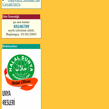
Cevab?m?z
Site İstastiği
şu ana kadar
69246709
sayfa izlenimi aldık.
Başlangıç: 01/02/2003
Reklamlar