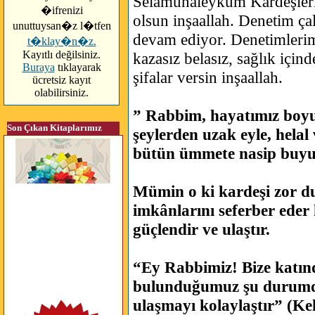
Selamunaleykum Kardeşleri
�ifrenizi
olsun inşaallah. Denetim çal
unuttuysan�z l�tfen
devam ediyor. Denetimlerimi
t�klay�n�z.
Kayıtlı değilsiniz.
kazasız belasız, sağlık için
Buraya
tıklayarak
şifalar versin inşaallah.
ücretsiz kayıt
olabilirsiniz.
” Rabbim, hayatımız boyu
Son Çıkan Kitaplarımız
şeylerden uzak eyle, helal
bütün ümmete nasip buyu
Mümin o ki kardeşi zor 
imkânlarını seferber eder 
güçlendir ve ulaştır.
“Ey Rabbimiz! Bize katınd
bulunduğumuz şu durumda
ulaşmayı kolaylaştır” (Ke