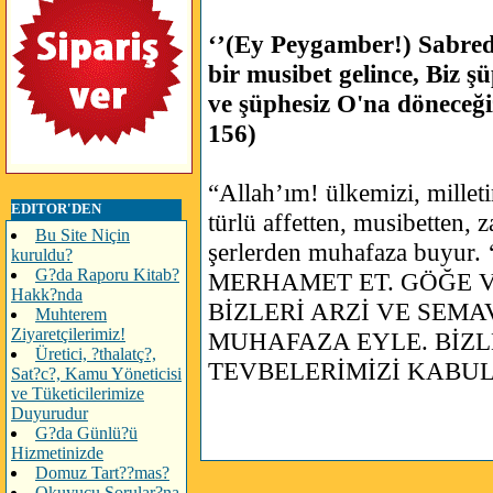
‘’(Ey Peygamber!) Sabred
bir musibet gelince, Biz şü
ve şüphesiz O'na döneceğiz
156)
“Allah’ım! ülkemizi, mille
EDITOR'DEN
türlü affetten, musibetten, 
Bu Site Niçin
şerlerden muhafaza buyur
kuruldu?
G?da Raporu Kitab?
MERHAMET ET. GÖĞE V
Hakk?nda
BİZLERİ ARZİ VE SEM
Muhterem
Ziyaretçilerimiz!
MUHAFAZA EYLE. BİZL
Üretici, ?thalatç?,
TEVBELERİMİZİ KABUL
Sat?c?, Kamu Yöneticisi
ve Tüketicilerimize
Duyurudur
G?da Günlü?ü
Hizmetinizde
Domuz Tart??mas?
Okuyucu Sorular?na