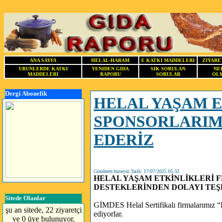
ANA SAYFA
HELAL-HARAM
E KATKI MADDELERI
ZIYARE
URUNLERDE KATKI
YENIDEN GIDA
SIK SORULAN
NE
MADDELERI
RAPORU
SORULAR
OLM
Dergi Abonelik
HELAL YAŞAM E
SPONSORLARIM
EDERİZ
Gönderen:huseyin Tarih: 17/07/2025 05:32
HELAL YAŞAM ETKİNLİKLERİ 
DESTEKLERİNDEN DOLAYI TEŞ
Sitede Olanlar
GİMDES Helal Sertifikalı firmalarımız “
şu an sitede, 22 ziyaretçi
ediyorlar.
ve 0 üye bulunuyor.