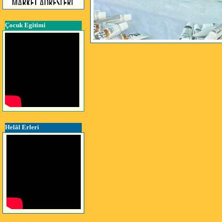
Çocuk Egitimi
Helâl Erleri