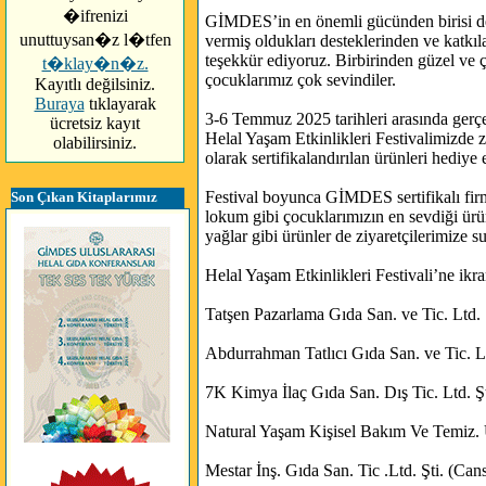
�ifrenizi
GİMDES’in en önemli gücünden birisi de 
unuttuysan�z l�tfen
vermiş oldukları desteklerinden ve katkı
teşekkür ediyoruz. Birbirinden güzel ve çe
t�klay�n�z.
çocuklarımız çok sevindiler.
Kayıtlı değilsiniz.
Buraya
tıklayarak
3-6 Temmuz 2025 tarihleri arasında gerçe
ücretsiz kayıt
Helal Yaşam Etkinlikleri Festivalimizde 
olabilirsiniz.
olarak sertifikalandırılan ürünleri hediye e
Festival boyunca GİMDES sertifikalı firma
Son Çıkan Kitaplarımız
lokum gibi çocuklarımızın en sevdiği ürü
yağlar gibi ürünler de ziyaretçilerimize s
Helal Yaşam Etkinlikleri Festivali’ne ikr
Tatşen Pazarlama Gıda San. ve Tic. Ltd. 
Abdurrahman Tatlıcı Gıda San. ve Tic. Lt
7K Kimya İlaç Gıda San. Dış Tic. Ltd. Ş
Natural Yaşam Kişisel Bakım Ve Temiz. Ü
Mestar İnş. Gıda San. Tic .Ltd. Şti. (Can