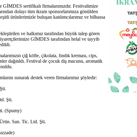
GİMDES sertifikalı firmalarımızdır. Festivalimize
larından dolayı tüm ikram sponsorlarımıza gönülden
şitli ürünlerimizle buluşan katılımcılarımız ve bilhassa
kleştirilen ve halkımız tarafından büyük talep gören
ziyaretçilerimize GİMDES tarafından helal ve tayyib
dildi.
larımızın çiğ köfte, çikolata, fındık kreması, cips,
nler dağıtıldı. Festival de çocuk diş macunu, aromatik
unuldu.
amlarını sunarak destek veren firmalarımız şöyledir:
Şti.
d. Şti.
ti. (Spumy)
rün. San. Tic. Ltd. Şti.
sızzade)