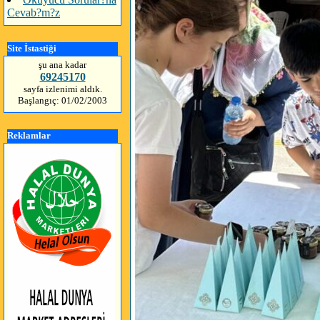
Cevab?m?z
Site İstastiği
şu ana kadar
69245170
sayfa izlenimi aldık.
Başlangıç: 01/02/2003
Reklamlar