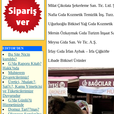
Milat Çikolata Şekerleme San. Tic. Ltd. Ş
Nafia Gıda Kozmetik Temizlik İnş. Turz. S
Uğurluoğlu Bitkisel Yağ Gıda Kozmetik İth
Mersin Özkaymak Gıda Turizm İnşaat San
Meysu Gida San. Ve Tic. A.Ş.
EDITOR'DEN
İrfay Gıda İrfan Aybak – İrfa Çiğköfte
Bu Site Niçin
kuruldu?
Libade Bitkisel Ürünler
G?da Raporu Kitab?
Hakk?nda
Muhterem
Ziyaretçilerimiz!
Üretici, ?thalatç?,
Sat?c?, Kamu Yöneticisi
ve Tüketicilerimize
Duyurudur
G?da Günlü?ü
Hizmetinizde
Domuz Tart??mas?
Okuyucu Sorular?na