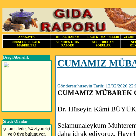
ANA SAYFA
HELAL-HARAM
E KATKI MADDELERI
ZIYARE
URUNLERDE KATKI
YENIDEN GIDA
SIK SORULAN
NE
MADDELERI
RAPORU
SORULAR
OLM
Dergi Abonelik
CUMAMIZ MÜB
Gönderen:huseyin Tarih: 12/02/2026 22:
CUMAMIZ MÜBAREK 
Dr. Hüseyin Kâmi BÜYÜ
Sitede Olanlar
Selamunaleykum Muhterem
şu an sitede, 54 ziyaretçi
daha idrak ediyoruz. Hayırl
ve 0 üye bulunuyor.