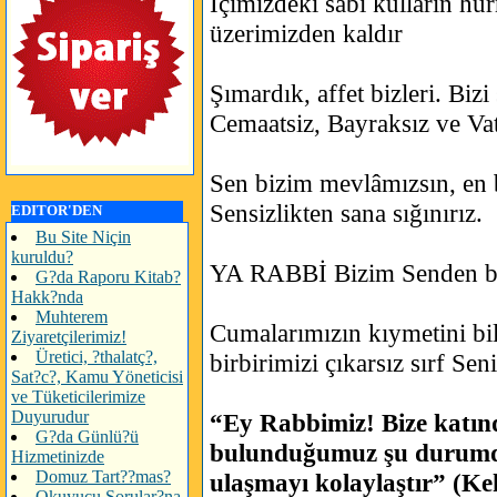
İçimizdeki sabi kulların hü
üzerimizden kaldır
Şımardık, affet bizleri. Bizi
Cemaatsiz, Bayraksız ve Va
Sen bizim mevlâmızsın, en b
Sensizlikten sana sığınırız.
EDITOR'DEN
Bu Site Niçin
kuruldu?
YA RABBİ Bizim Senden ba
G?da Raporu Kitab?
Hakk?nda
Muhterem
Cumalarımızın kıymetini b
Ziyaretçilerimiz!
Üretici, ?thalatç?,
birbirimizi çıkarsız sırf Se
Sat?c?, Kamu Yöneticisi
ve Tüketicilerimize
Duyurudur
“Ey Rabbimiz! Bize katınd
G?da Günlü?ü
bulunduğumuz şu durumda
Hizmetinizde
Domuz Tart??mas?
ulaşmayı kolaylaştır” (Ke
Okuyucu Sorular?na