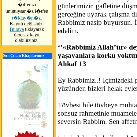
�ifrenizi
günlerimizin gafletine düşm
unuttuysan�z l�tfen
gerçeğine uyarak çalışma di
t�klay�n�z.
Rabbimiz nasip buyursun. İ
Kayıtlı değilsiniz.
Buraya
tıklayarak
edelim.
ücretsiz kayıt
olabilirsiniz.
‘’«Rabbimiz Allah’tır» d
yaşayanlara korku yoktur 
Son Çıkan Kitaplarımız
Ahkaf 13
Ey Rabbimiz..! İçimizdeki g
yüzünden bizleri helak eyl
Tövbesi bile tövbeye muhtaç
sonsuz rahmetinle muamele 
seversin Rabbim. Sen affet