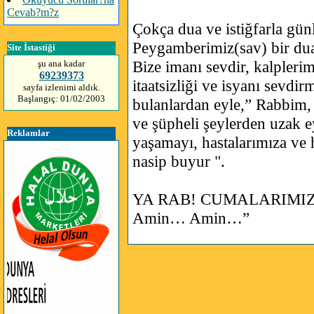
Cevab?m?z
Çokça dua ve istiğfarla gün
Peygamberimiz(sav) bir dua
Site İstastiği
Bize imanı sevdir, kalplerim
şu ana kadar
69239373
itaatsizliği ve isyanı sevdir
sayfa izlenimi aldık.
Başlangıç: 01/02/2003
bulanlardan eyle,” Rabbim,
ve şüpheli şeylerden uzak ey
Reklamlar
yaşamayı, hastalarımıza ve 
nasip buyur ".
YA RAB! CUMALARIMIZ
Amin… Amin…”