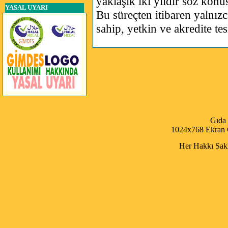
yaklaşık iki yıldır söz konu
YASAL UYARI
Bu süreçten itibaren yalnı
sahip, yetkin ve akredite tes
Gıda
1024x768 Ekran Ç
Her Hakkı Saklı