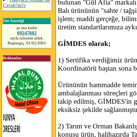
bulunan "Gül Afia" markal
Cevab?m?z
Balı ürününün "sahte / tağşiş
işlem; maddi gerçeğe, bilim
Site İstastiği
üretim standartlarımıza aykı
şu ana kadar
69247602
sayfa izlenimi aldık.
GİMDES olarak;
Başlangıç: 01/02/2003
Reklamlar
1) Sertifika verdiğimiz ürün
Koordinatörü baştan sona biz
Ürününün hammadde temini
ambalajlanması süreçleri gö
takip edilmiş, GİMDES'in gö
eksiksiz şekilde sağlanmıştı
2) Tarım ve Orman Bakanlı
konusu ürün, halihazırda T