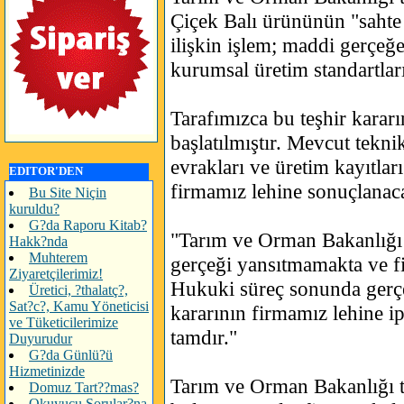
Çiçek Balı ürününün "sahte /
ilişkin işlem; maddi gerçeğe
kurumsal üretim standartları
Tarafımızca bu teşhir kararın
başlatılmıştır. Mevcut tekni
evrakları ve üretim kayıtlar
EDITOR'DEN
firmamız lehine sonuçlanaca
Bu Site Niçin
kuruldu?
G?da Raporu Kitab?
"Tarım ve Orman Bakanlığı t
Hakk?nda
Muhterem
gerçeği yansıtmamakta ve f
Ziyaretçilerimiz!
Hukuki süreç sonunda gerçek
Üretici, ?thalatç?,
Sat?c?, Kamu Yöneticisi
kararının firmamız lehine ip
ve Tüketicilerimize
tamdır."
Duyurudur
G?da Günlü?ü
Hizmetinizde
Tarım ve Orman Bakanlığı t
Domuz Tart??mas?
Okuyucu Sorular?na