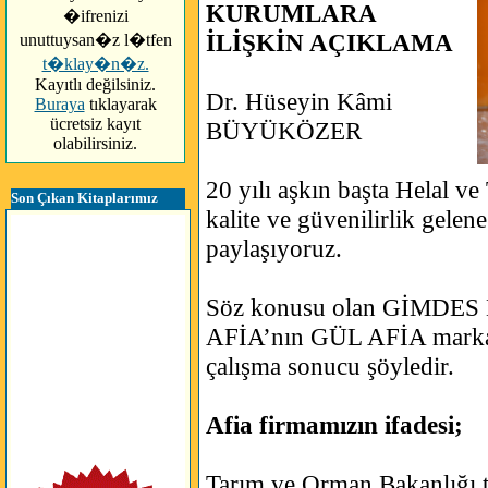
KURUMLARA
�ifrenizi
İLİŞKİN AÇIKLAMA
unuttuysan�z l�tfen
t�klay�n�z.
Kayıtlı değilsiniz.
Dr. Hüseyin Kâmi
Buraya
tıklayarak
ücretsiz kayıt
BÜYÜKÖZER
olabilirsiniz.
20 yılı aşkın başta Helal ve
Son Çıkan Kitaplarımız
kalite ve güvenilirlik gele
paylaşıyoruz.
Söz konusu olan GİMDES Hel
AFİA’nın GÜL AFİA markal
çalışma sonucu şöyledir.
Afia firmamızın ifadesi;
Tarım ve Orman Bakanlığı t