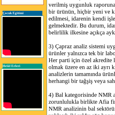
verilmiş uygunluk raporuna
bir ürünün, hiçbir yeni ve k
Çocuk Egitimi
edilmesi, idarenin kendi iş
gelmektedir. Bu durum, ida
belirlilik ilkesine açıkça ayk
3) Çapraz analiz sistemi uyg
ürünler yalnızca tek bir la
Her parti için özel akredite
olmak üzere en az iki ayrı 
Helâl Erleri
analizlerin tamamında ürü
herhangi bir tağşiş veya saht
4) Bal kategorisinde NMR an
zorunlulukla birlikte Afia fi
NMR analizinin bal sektörü