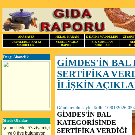
ANA SAYFA
HELAL-HARAM
E KATKI MADDELERI
ZIYARE
URUNLERDE KATKI
YENIDEN GIDA
SIK SORULAN
NE
MADDELERI
RAPORU
SORULAR
OLM
Dergi Abonelik
GİMDES'İN BAL
SERTİFİKA VE
İLİŞKİN AÇIKL
Gönderen:huseyin Tarih: 10/01/2026 05:
GİMDES'İN BAL
Sitede Olanlar
KATEGORİSİNDE
şu an sitede, 53 ziyaretçi
SERTİFİKA VERDİĞİ
ve 0 üye bulunuyor.