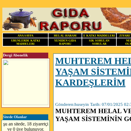
ANA SAYFA
HELAL-HARAM
E KATKI MADDELERI
ZIYARE
URUNLERDE KATKI
YENIDEN GIDA
SIK SORULAN
NE
MADDELERI
RAPORU
SORULAR
OLM
Dergi Abonelik
MUHTEREM HEL
YAŞAM SİSTEM
KARDEŞLERİM
Gönderen:huseyin Tarih: 07/01/2025 02:
MUHTEREM HELAL VE
Sitede Olanlar
YAŞAM SİSTEMİNİN 
şu an sitede, 18 ziyaretçi
ve 0 üye bulunuyor.