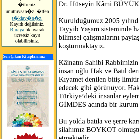
Dr. Hüseyin Kâmi BÜYÜ
�ifrenizi
unuttuysan�z l�tfen
t�klay�n�z.
Kurulduğumuz 2005 yılında
Kayıtlı değilsiniz.
Tayyib Yaşam sisteminde hay
Buraya
tıklayarak
ücretsiz kayıt
bilimsel çalışmalarını payla
olabilirsiniz.
koşturmaktayız.
Son Çıkan Kitaplarımız
Kâinatın Sahibi Rabbimizin
insan oğlu Hak ve Batıl deni
Kıyamet denilen bitiş limit
edecek gibi görünüyor. Hak
Türkiye’deki insanlar eylem
GİMDES adında bir kurum o
Bu yolda batıla ve şerre ka
silahımız BOYKOT olmuş
etmektedir.