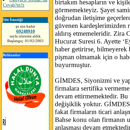
birtakım hesapların ve kişil
Cevab?m?z
görmemekteyiz. Şayet samimi
doğrudan iletişime geçerler
Site İstastiği
güvenen kardeşlerimizden ri
şu ana kadar
69248910
aldırış etmemeleridir. Zira
sayfa izlenimi aldık.
Hucurat Suresi 6. Ayette ‘Ey
Başlangıç: 01/02/2003
haber getirirse, bilmeyerek 
Reklamlar
pişman olmamak için o habe
buyurmuştur.
GİMDES, Siyonizmi ve yaptı
firmalara sertifika vermeme
devam ettirmemektedir. Bu 
değişiklik yoktur. GİMDES 
fakat firmaların ticari anl
Bahse konu olan firmanın uzu
anlaşması devam etmektedir. 