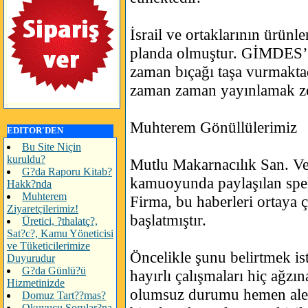
İsrail ve ortaklarının ürü
planda olmuştur. GİMDES’
zaman bıçağı taşa vurmaktad
zaman zaman yayınlamak zo
Muhterem Gönüllülerimiz
EDITOR'DEN
Bu Site Niçin
kuruldu?
Mutlu Makarnacılık San. Ve 
G?da Raporu Kitab?
kamuoyunda paylaşılan spekü
Hakk?nda
Muhterem
Firma, bu haberleri ortaya ç
Ziyaretçilerimiz!
başlatmıştır.
Üretici, ?thalatç?,
Sat?c?, Kamu Yöneticisi
ve Tüketicilerimize
Öncelikle şunu belirtmek is
Duyurudur
G?da Günlü?ü
hayırlı çalışmaları hiç ağzın
Hizmetinizde
olumsuz durumu hemen aley
Domuz Tart??mas?
Okuyucu Sorular?na