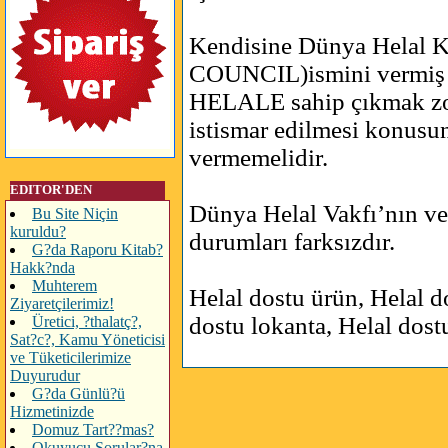
Kendisine Dünya Hela
COUNCIL)ismini vermiş b
HELALE sahip çıkmak zoru
istismar edilmesi konusu
vermemelidir.
EDITOR'DEN
Dünya Helal Vakfı’nın ve 
Bu Site Niçin
kuruldu?
durumları farksızdır.
G?da Raporu Kitab?
Hakk?nda
Muhterem
Helal dostu ürün, Helal do
Ziyaretçilerimiz!
dostu lokanta, Helal dost
Üretici, ?thalatç?,
Sat?c?, Kamu Yöneticisi
ve Tüketicilerimize
Duyurudur
G?da Günlü?ü
Hizmetinizde
Domuz Tart??mas?
Okuyucu Sorular?na