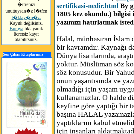
�ifrenizi
sertifikasi-nedir.html
By g
unuttuysan�z l�tfen
1805 kez okundu.) bilgisi 
t�klay�n�z.
yazımızı hatırlatmak isted
Kayıtlı değilsiniz.
Buraya
tıklayarak
ücretsiz kayıt
Halal, münhasıran İslam d
olabilirsiniz.
bir kavramdır. Kaynağı d
Dünya lisanlarında, araş
Son Çıkan Kitaplarımız
yoktur. Müslüman söz k
söz konusudur. Bir Yahudi
onun yaşantısında ve yaz
olmadığı için yaşam uygu
kullanamazlar. O halde d
keyfine göre yaptığı bir 
başına HALAL yazamazlar,
yaptıklarını kabul etmelidi
için insanları aldatmaktadı