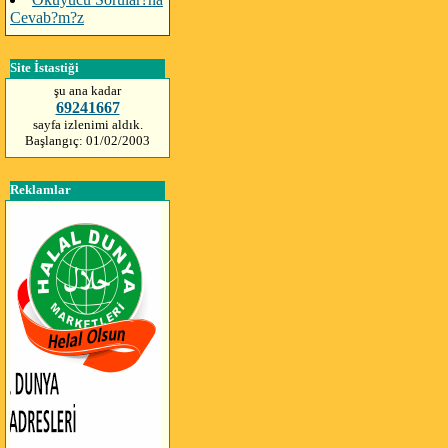
Cevab?m?z
Site İstastiği
şu ana kadar
69241667
sayfa izlenimi aldık.
Başlangıç: 01/02/2003
Reklamlar