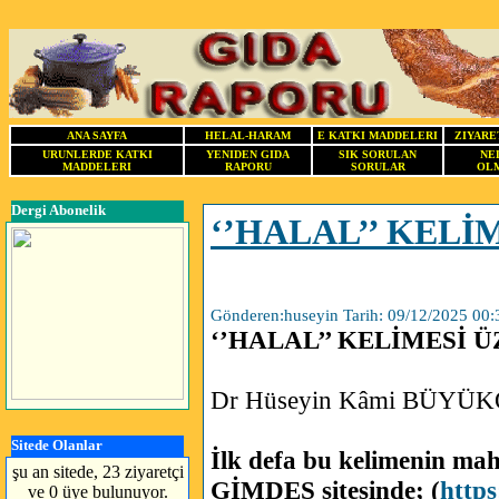
ANA SAYFA
HELAL-HARAM
E KATKI MADDELERI
ZIYARE
URUNLERDE KATKI
YENIDEN GIDA
SIK SORULAN
NE
MADDELERI
RAPORU
SORULAR
OLM
Dergi Abonelik
‘’HALAL’’ KELİ
Gönderen:huseyin Tarih: 09/12/2025 00:
‘’HALAL’’ KELİMESİ Ü
Dr Hüseyin Kâmi BÜYÜ
Sitede Olanlar
İlk defa bu kelimenin mah
şu an sitede, 23 ziyaretçi
GİMDES sitesinde; (
https
ve 0 üye bulunuyor.