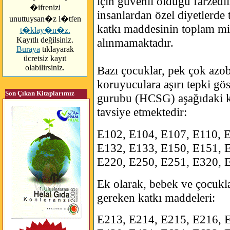
için güvenli olduğu farzedil
�ifrenizi
insanlardan özel diyetlerde 
unuttuysan�z l�tfen
katkı maddesinin toplam mikt
t�klay�n�z.
Kayıtlı değilsiniz.
alınmamaktadır.
Buraya
tıklayarak
ücretsiz kayıt
olabilirsiniz.
Bazı çocuklar, pek çok azo
koruyuculara aşırı tepki gös
Son Çıkan Kitaplarımız
gurubu (HCSG) aşağıdaki k
tavsiye etmektedir:
E102, E104, E107, E110, 
E132, E133, E150, E151, 
E220, E250, E251, E320, 
Ek olarak, bebek ve çocukl
gereken katkı maddeleri:
E213, E214, E215, E216, 