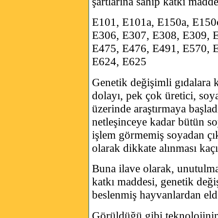
şartlarına sahip katkı madde
E101, E101a, E150a, E150
E306, E307, E308, E309, 
E475, E476, E491, E570, 
E624, E625
Genetik değişimli gıdalara 
dolayı, pek çok üretici, soy
üzerinde araştırmaya başlad
netleşinceye kadar bütün so
işlem görmemiş soyadan çık
olarak dikkate alınması kaçı
Buna ilave olarak, unutulm
katkı maddesi, genetik değ
beslenmiş hayvanlardan eld
Görüldüğü gibi teknolojinin