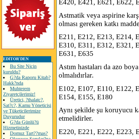
E420, E421, E621, E622, 
Astmatik veya aspirine karşı
olması gereken katkı maddel
E211, E212, E213, E214, 
E310, E311, E312, E321, 
E631, E635
EDITOR'DEN
Astım hastaları da azo boya 
Bu Site Niçin
kuruldu?
olmalıdırlar.
G?da Raporu Kitab?
Hakk?nda
E102, E107, E110, E122, 
Muhterem
Ziyaretçilerimiz!
E154, E155, E180
Üretici, ?thalatç?,
Sat?c?, Kamu Yöneticisi
Aynı şekilde şu koruyucu k
ve Tüketicilerimize
Duyurudur
etmelidirler.
G?da Günlü?ü
Hizmetinizde
E220, E221, E222, E223, 
Domuz Tart??mas?
Okuyucu Sorular?na