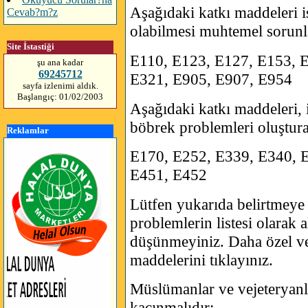
Aşağıdaki katkı maddeleri 
Cevab?m?z
olabilmesi muhtemel sorunla
Site İstastiği
E110, E123, E127, E153, 
şu ana kadar
69245712
E321, E905, E907, E954
sayfa izlenimi aldık.
Başlangıç: 01/02/2003
Aşağıdaki katkı maddeleri, 
böbrek problemleri oluşturab
Reklamlar
E170, E252, E339, E340, 
E451, E452
Lütfen yukarıda belirtmeye ç
problemlerin listesi olarak 
düşünmeyiniz. Daha özel ve d
maddelerini tıklayınız.
Müslümanlar ve vejeteryanla
kaçınmalıdır: