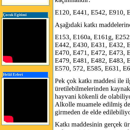
E120, E441, E542, E910, 
Çocuk Egitimi
Aşağıdaki katkı maddelerine 
E153, E160a, E161g, E252
E442, E430, E431, E432, 
E470, E471, E472, E473, 
E479, E481, E482, E483, 
E570, 572, E585, E631, E
Helâl Erleri
Pek çok katkı maddesi ile il
üretilebilmelerinden kayna
hayvani kökenli de olabiliyo
Alkolle muamele edilmiş de
girmeden de elde edilebiliyo
Katkı maddesinin gerçek üre