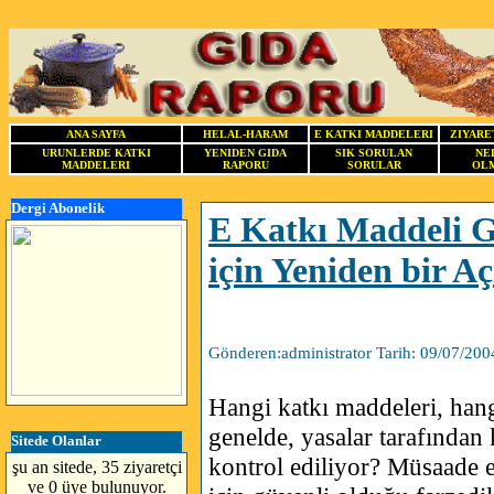
ANA SAYFA
HELAL-HARAM
E KATKI MADDELERI
ZIYARE
URUNLERDE KATKI
YENIDEN GIDA
SIK SORULAN
NE
MADDELERI
RAPORU
SORULAR
OLM
Dergi Abonelik
E Katkı Maddeli G
için Yeniden bir A
Gönderen:administrator Tarih: 09/07/200
Hangi katkı maddeleri, hang
genelde, yasalar tarafından
Sitede Olanlar
kontrol ediliyor? Müsaade e
şu an sitede, 35 ziyaretçi
ve 0 üye bulunuyor.