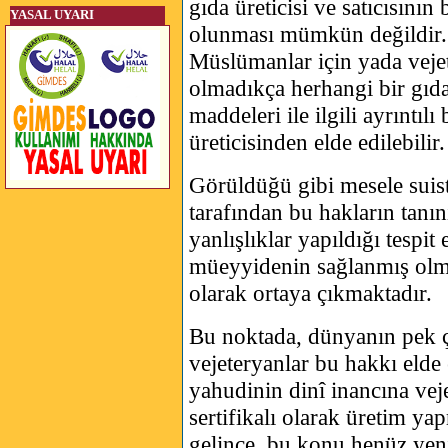
gıda üreticisi ve satıcısını
YASAL UYARI
olunması mümkün değildir.
Müslümanlar için yada veje
olmadıkça herhangi bir gıd
maddeleri ile ilgili ayrıntıl
üreticisinden elde edilebilir.
Görüldüğü gibi mesele suis
tarafından bu hakların tanı
yanlışlıklar yapıldığı tespit 
müeyyidenin sağlanmış olmas
olarak ortaya çıkmaktadır.
Bu noktada, dünyanın pek ç
vejeteryanlar bu hakkı elde 
yahudinin dinî inancına veje
sertifikalı olarak üretim y
gelince, bu konu henüz yeni