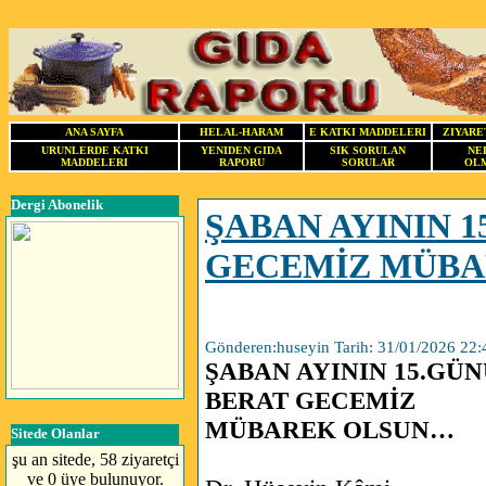
ANA SAYFA
HELAL-HARAM
E KATKI MADDELERI
ZIYARE
URUNLERDE KATKI
YENIDEN GIDA
SIK SORULAN
NE
MADDELERI
RAPORU
SORULAR
OLM
Dergi Abonelik
ŞABAN AYININ 
GECEMİZ MÜB
Gönderen:huseyin Tarih: 31/01/2026 22:
ŞABAN AYININ 15.GÜ
BERAT GECEMİZ
MÜBAREK OLSUN…
Sitede Olanlar
şu an sitede, 58 ziyaretçi
ve 0 üye bulunuyor.