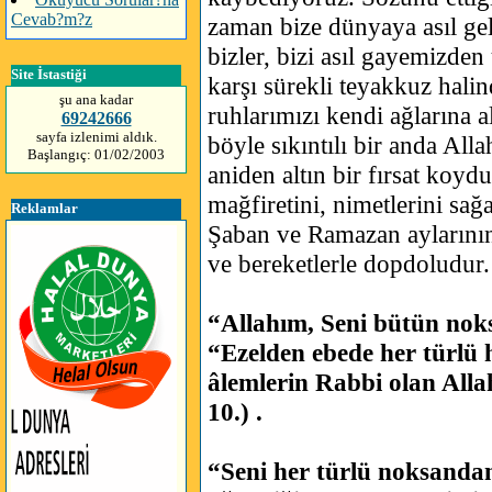
Cevab?m?z
zaman bize dünyaya asıl ge
bizler, bizi asıl gayemizde
Site İstastiği
karşı sürekli teyakkuz hali
şu ana kadar
ruhlarımızı kendi ağlarına a
69242666
sayfa izlenimi aldık.
böyle sıkıntılı bir anda Al
Başlangıç: 01/02/2003
aniden altın bir fırsat koyd
mağfiretini, nimetlerini sa
Reklamlar
Şaban ve Ramazan aylarının
ve bereketlerle dopdoludur.
“Allahım, Seni bütün noks
“Ezelden ebede her türlü
âlemlerin Rabbi olan Alla
10.) .
“Seni her türlü noksandan 