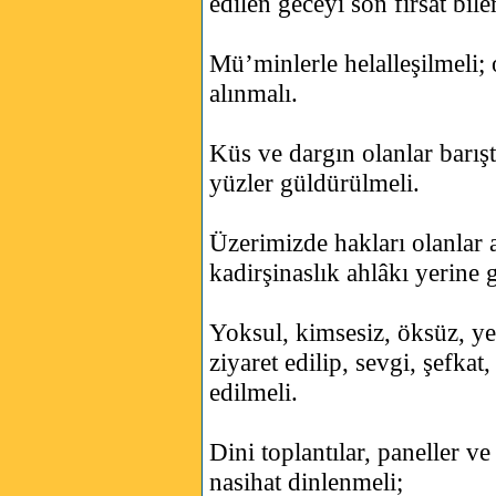
edilen geceyi son fırsat bi
Mü’minlerle helalleşilmeli; o
alınmalı.
Küs ve dargın olanlar barıştı
yüzler güldürülmeli.
Üzerimizde hakları olanlar 
kadirşinaslık ahlâkı yerine g
Yoksul, kimsesiz, öksüz, yet
ziyaret edilip, sevgi, şefka
edilmeli.
Dini toplantılar, paneller v
nasihat dinlenmeli;