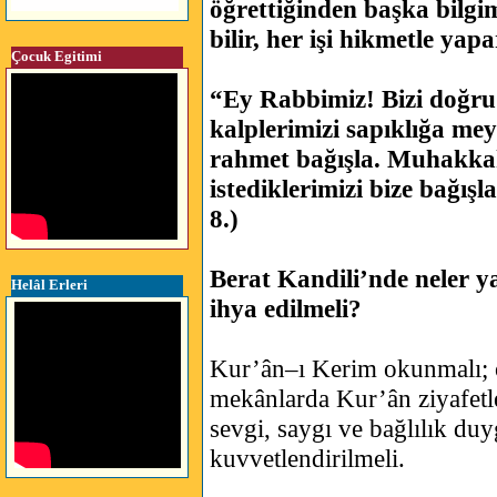
öğrettiğinden başka bilgim
bilir, her işi hikmetle yap
Çocuk Egitimi
“Ey Rabbimiz! Bizi doğru 
kalplerimizi sapıklığa mey
rahmet bağışla. Muhakkak
istediklerimizi bize bağış
8.)
Berat Kandili’nde neler y
Helâl Erleri
ihya edilmeli?
Kur’ân–ı Kerim okunmalı; 
mekânlarda Kur’ân ziyafetle
sevgi, saygı ve bağlılık duy
kuvvetlendirilmeli.