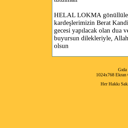
HELAL LOKMA gönüllüleri
kardeşlerimizin Berat Kandi
gecesi yapılacak olan dua v
buyursun dilekleriyle, Allah
olsun
Gıda
1024x768 Ekran Ç
Her Hakkı Saklı