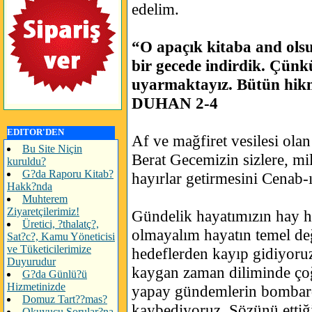
edelim.
“O apaçık kitaba and ols
bir gecede indirdik. Çünk
uyarmaktayız. Bütün hikmet
DUHAN 2-4
EDITOR'DEN
Af ve mağfiret vesilesi ol
Bu Site Niçin
Berat Gecemizin sizlere, m
kuruldu?
G?da Raporu Kitab?
hayırlar getirmesini Cenab-ı
Hakk?nda
Muhterem
Ziyaretçilerimiz!
Gündelik hayatımızın hay h
Üretici, ?thalatç?,
olmayalım hayatın temel de
Sat?c?, Kamu Yöneticisi
ve Tüketicilerimize
hedeflerden kayıp gidiyoruz
Duyurudur
kaygan zaman diliminde çoğ
G?da Günlü?ü
Hizmetinizde
yapay gündemlerin bombard
Domuz Tart??mas?
kaybediyoruz. Sözünü etti
Okuyucu Sorular?na