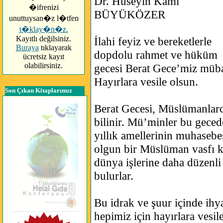
Dr. Hüseyin Kâmi
�ifrenizi
BÜYÜKÖZER
unuttuysan�z l�tfen
t�klay�n�z.
Kayıtlı değilsiniz.
İlahi feyiz ve bereketlerle
Buraya
tıklayarak
dopdolu rahmet ve hüküm
ücretsiz kayıt
olabilirsiniz.
gecesi Berat Gece’miz müba
Hayırlara vesile olsun.
Son Çıkan Kitaplarımız
Berat Gecesi, Müslümanlarca
bilinir. Mü’minler bu gecede
yıllık amellerinin muhasebe
olgun bir Müslüman vasfı k
dünya işlerine daha düzenli
bulurlar.
Bu idrak ve şuur içinde ihy
hepimiz için hayırlara vesi