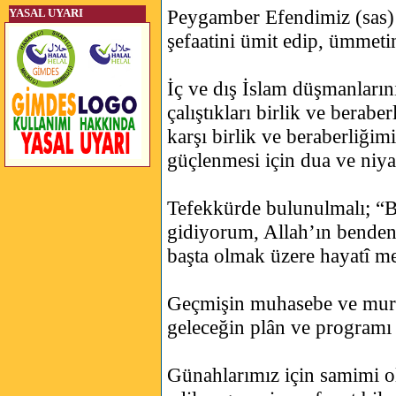
Peygamber Efendimiz (sas)’e
YASAL UYARI
şefaatini ümit edip, ümmeti
İç ve dış İslam düşmanları
çalıştıkları birlik ve berabe
karşı birlik ve beraberliğim
güçlenmesi için dua ve niy
Tefekkürde bulunulmalı; “
gidiyorum, Allah’ın benden 
başta olmak üzere hayatî me
Geçmişin muhasebe ve mura
geleceğin plân ve programı 
Günahlarımız için samimi ola