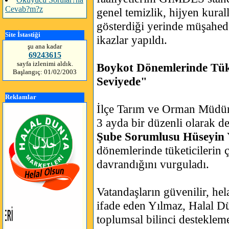
Cevab?m?z
genel temizlik, hijyen kural
gösterdiği yerinde müşahede
Site İstastiği
ikazlar yapıldı.
şu ana kadar
69243615
sayfa izlenimi aldık.
Boykot Dönemlerinde Tüke
Başlangıç: 01/02/2003
Seviyede"
Reklamlar
İlçe Tarım ve Orman Müdürl
3 ayda bir düzenli olarak de
Şube Sorumlusu Hüseyin 
dönemlerinde tüketicilerin 
davrandığını vurguladı.
Vatandaşların güvenilir, hela
ifade eden Yılmaz, Halal Dü
toplumsal bilinci destekle