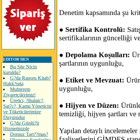
Denetim kapsamında şu kritik
●
Sertifika Kontrolü:
Satı
sertifikalarının güncelliği ve
●
Depolama Koşulları:
Ür
EDITOR'DEN
şartlarının uygunluğu,
Bu Site Niçin
kuruldu?
G?da Raporu Kitab?
●
Etiket ve Mevzuat:
Ürün 
Hakk?nda
uygunluğu,
Muhterem
Ziyaretçilerimiz!
Üretici, ?thalatç?,
●
Hijyen ve Düzen:
Ürünle
Sat?c?, Kamu Yöneticisi
ve Tüketicilerimize
temizliği, hijyen şartları ve
Duyurudur
G?da Günlü?ü
Hizmetinizde
Yapılan detaylı incelemeler 
Domuz Tart??mas?
faaliyetlerini GİMDES stan
Okuyucu Sorular?na