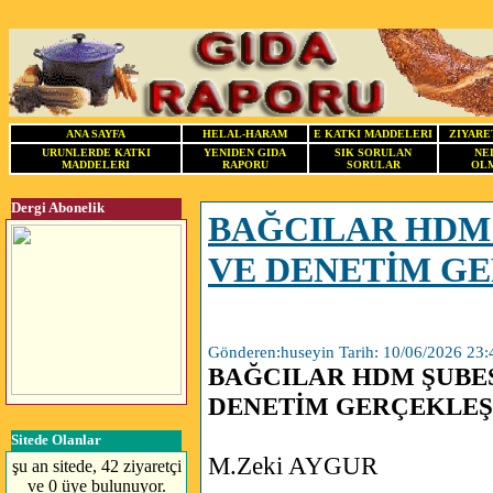
ANA SAYFA
HELAL-HARAM
E KATKI MADDELERI
ZIYARE
URUNLERDE KATKI
YENIDEN GIDA
SIK SORULAN
NE
MADDELERI
RAPORU
SORULAR
OLM
Dergi Abonelik
BAĞCILAR HDM 
VE DENETİM GE
Gönderen:huseyin Tarih: 10/06/2026 23:
BAĞCILAR HDM ŞUBES
DENETİM GERÇEKLEŞ
Sitede Olanlar
M.Zeki AYGUR
şu an sitede, 42 ziyaretçi
ve 0 üye bulunuyor.