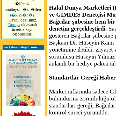
�ifrenizi
Halal Dünya Marketleri 
unuttuysan�z l�tfen
ve GİMDES Denetçisi Mu
t�klay�n�z.
Kayıtlı değilsiniz.
Bağcılar şubesine hem bir
Buraya
tıklayarak
denetim gerçekleştirdi.
San
ücretsiz kayıt
olabilirsiniz.
gösteren Bağcılar şubesine 
Başkanı Dr. Hüseyin Kami 
Son Çıkan Kitaplarımız
yönetimine iletildi. Ziyaret
sorumlusu Hüseyin Yılmaz
anlamlı bir hediye paketi ta
Standartlar Gereği Haber
Market raflarında sadece Gİ
bulundurma zorunluluğu ol
standartları gereği, Bağcıla
kontrol süreci yürütüldü.