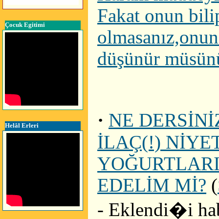
Fakat onun bil
Çocuk Egitimi
olmasanız,onun 
düşünür müsün
·
NE DERSİN
Helâl Erleri
İLAÇ(!) NİY
YOĞURTLARI
EDELİM Mİ?
(
- Eklendi�i ha