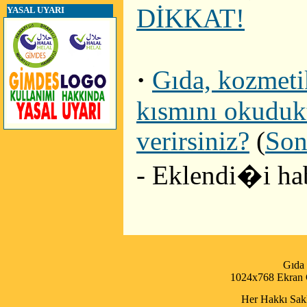
DİKKAT!
YASAL UYARI
·
Gıda, kozmetik
kısmını okudukt
verirsiniz?
(
Son
- Eklendi�i ha
Gıda
1024x768 Ekran Ç
Her Hakkı Saklı