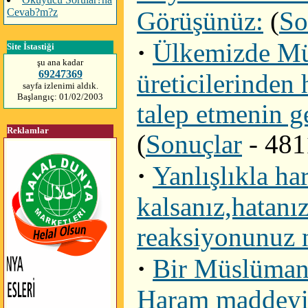
Cevab?m?z
Görüşünüz:
(
So
·
Ülkemizde Müs
Site İstastiği
şu ana kadar
69247369
üreticilerinden 
sayfa izlenimi aldık.
Başlangıç: 01/02/2003
talep etmenin g
Reklamlar
(
Sonuçlar
- 481
·
Yanlışlıkla h
kalsanız,hatanız
reaksiyonunuz 
·
Bir Müslüman 
Haram maddeyi 