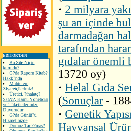
·
2 milyara yak
şu an içinde bu
darmadağan hal
tarafından hara
EDITOR'DEN
gıdalar önemli 
Bu Site Niçin
kuruldu?
13720 oy)
G?da Raporu Kitab?
Hakk?nda
·
Muhterem
Helal Gıda Ser
Ziyaretçilerimiz!
Üretici, ?thalatç?,
(
Sonuçlar
- 188
Sat?c?, Kamu Yöneticisi
ve Tüketicilerimize
Duyurudur
·
Genetik Yapısı
G?da Günlü?ü
Hizmetinizde
Hayvansal Ürü
Domuz Tart??mas?
Okuyucu Sorular?na