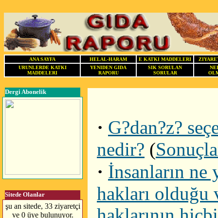
ANA SAYFA
HELAL-HARAM
E KATKI MADDELERI
ZIYARE
URUNLERDE KATKI
YENIDEN GIDA
SIK SORULAN
NE
MADDELERI
RAPORU
SORULAR
OLM
Dergi Abonelik
·
G?dan?z? seçer
nedir?
(
Sonuçla
·
İnsanların ne 
hakları olduğu 
Sitede Olanlar
şu an sitede, 33 ziyaretçi
haklarının hiçb
ve 0 üye bulunuyor.