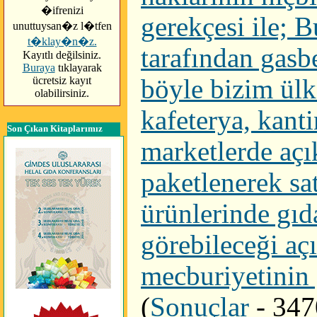
�ifrenizi
gerekçesi ile; B
unuttuysan�z l�tfen
t�klay�n�z.
tarafından gasb
Kayıtlı değilsiniz.
Buraya
tıklayarak
ücretsiz kayıt
böyle bizim ülk
olabilirsiniz.
kafeterya, kanti
Son Çıkan Kitaplarımız
marketlerde açı
paketlenerek sa
ürünlerinde gıda
görebileceği açı
mecburiyetinin 
(
Sonuçlar
- 347