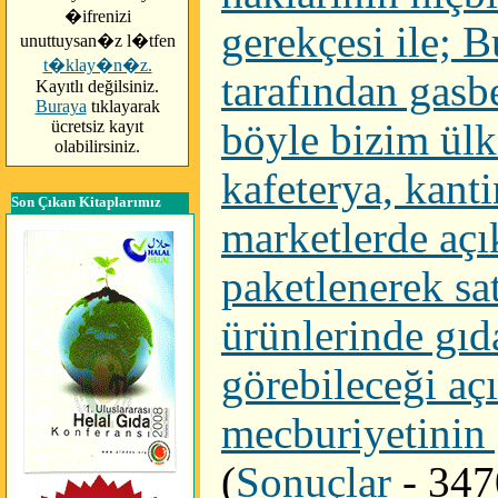
�ifrenizi
gerekçesi ile; B
unuttuysan�z l�tfen
t�klay�n�z.
tarafından gasb
Kayıtlı değilsiniz.
Buraya
tıklayarak
ücretsiz kayıt
böyle bizim ülk
olabilirsiniz.
kafeterya, kanti
Son Çıkan Kitaplarımız
marketlerde açı
paketlenerek sa
ürünlerinde gıda
görebileceği açı
mecburiyetinin 
(
Sonuçlar
- 347