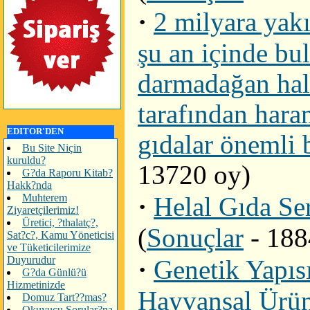
·
2 milyara yak
şu an içinde bu
darmadağan hal
tarafından hara
EDITOR'DEN
gıdalar önemli 
Bu Site Niçin
kuruldu?
13720 oy)
G?da Raporu Kitab?
Hakk?nda
·
Muhterem
Helal Gıda Ser
Ziyaretçilerimiz!
Üretici, ?thalatç?,
(
Sonuçlar
- 188
Sat?c?, Kamu Yöneticisi
ve Tüketicilerimize
Duyurudur
·
Genetik Yapısı
G?da Günlü?ü
Hizmetinizde
Hayvansal Ürü
Domuz Tart??mas?
Okuyucu Sorular?na