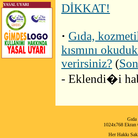
DİKKAT!
YASAL UYARI
·
Gıda, kozmetik
kısmını okudukt
verirsiniz?
(
Son
- Eklendi�i ha
Gıda
1024x768 Ekran Ç
Her Hakkı Saklı