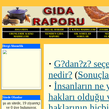
ANA SAYFA
HELAL-HARAM
E KATKI MADDELERI
ZIYARE
URUNLERDE KATKI
YENIDEN GIDA
SIK SORULAN
NE
MADDELERI
RAPORU
SORULAR
OLM
Dergi Abonelik
·
G?dan?z? seçer
nedir?
(
Sonuçla
·
İnsanların ne 
hakları olduğu 
Sitede Olanlar
şu an sitede, 19 ziyaretçi
haklarının hiçb
ve 0 üye bulunuyor.