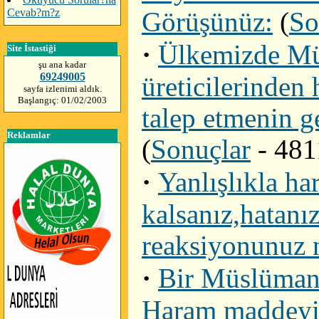
Cevab?m?z
Görüşünüz:
(
So
·
Ülkemizde Müs
Site İstastiği
şu ana kadar
69249005
üreticilerinden 
sayfa izlenimi aldık.
Başlangıç: 01/02/2003
talep etmenin g
Reklamlar
(
Sonuçlar
- 481
·
Yanlışlıkla h
kalsanız,hatanız
reaksiyonunuz 
·
Bir Müslüman 
Haram maddeyi 