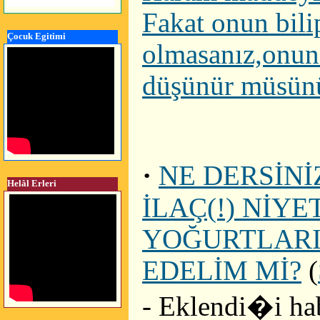
Fakat onun bil
Çocuk Egitimi
olmasanız,onun 
düşünür müsün
·
NE DERSİN
Helâl Erleri
İLAÇ(!) NİY
YOĞURTLARI
EDELİM Mİ?
(
- Eklendi�i ha